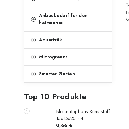
i
e
T
t
L
g
Anbaubedarf für den
e
W
o
heimanbau
n
r
Aquaristik
l
i
e
e
Microgreens
n
i
s
Smarter Garten
t
Top 10 Produkte
e
Blumentopf aus Kunststoff
15x15x20 - 4l
0,66 €