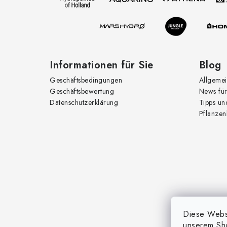
e
i
l
e
Informationen für Sie
Blog
Geschäftsbedingungen
Allgemei
Geschäftsbewertung
News für
Datenschutzerklärung
Tipps un
Pflanzen
Diese Websi
unserem Sh