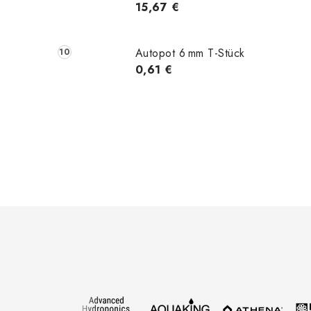
15,67 €
Autopot 6 mm T-Stück
0,61 €
F
u
ß
z