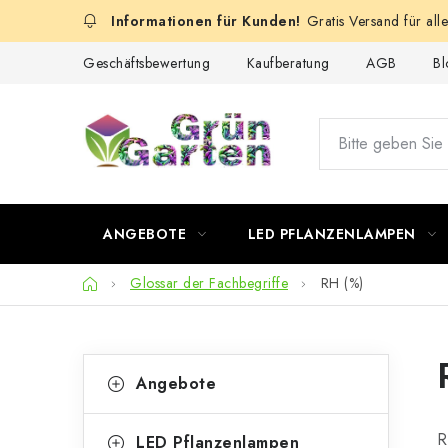
Zum
Gratis Versand für all
Inhalt
springen
Geschäftsbewertung
Kaufberatung
AGB
Bl
ANGEBOTE
LED PFLANZENLAMPEN
Startseite
Glossar der Fachbegriffe
RH (%)
S
K
Kategorien
Angebote
überspringen
a
e
t
R
LED Pflanzenlampen