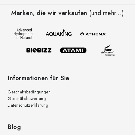
u
Marken, die wir verkaufen
(und mehr...)
ß
z
e
i
l
e
Informationen für Sie
Geschäftsbedingungen
Geschäftsbewertung
Datenschutzerklärung
Blog