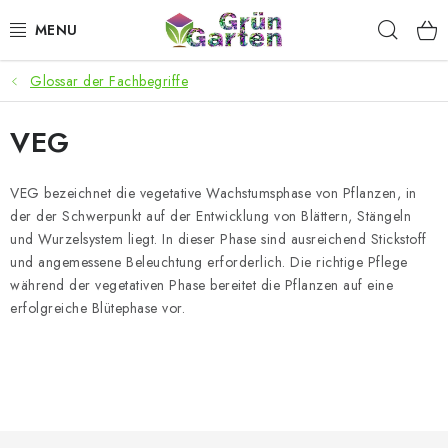
Zum
Such
Inhalt
springen
Glossar der Fachbegriffe
ANGEBOTE
VEG
LED PFLANZENLAMPEN
ANBAUBEDARF FÜR DEN HEIMANBAU
VEG bezeichnet die vegetative Wachstumsphase von Pflanzen, in
der der Schwerpunkt auf der Entwicklung von Blättern, Stängeln
und Wurzelsystem liegt. In dieser Phase sind ausreichend Stickstoff
AQUARISTIK
und angemessene Beleuchtung erforderlich. Die richtige Pflege
während der vegetativen Phase bereitet die Pflanzen auf eine
MICROGREENS
erfolgreiche Blütephase vor.
SMARTER GARTEN
Geschäftsbewertung
Kaufberatung
AGB
Blog
Kontakt
Datenschutzerklärung
Impressum
F