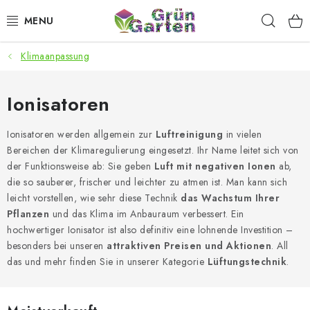
Zum
Such
Inhalt
springen
Klimaanpassung
ANGEBOTE
LED PFLANZENLAMPEN
Ionisatoren
ANBAUBEDARF FÜR DEN HEIMANBAU
Ionisatoren werden allgemein zur
Luftreinigung
in vielen
Bereichen der Klimaregulierung eingesetzt. Ihr Name leitet sich von
der Funktionsweise ab: Sie geben
Luft mit negativen Ionen
ab,
AQUARISTIK
die so sauberer, frischer und leichter zu atmen ist. Man kann sich
leicht vorstellen, wie sehr diese Technik
das Wachstum Ihrer
MICROGREENS
Pflanzen
und das Klima im Anbauraum verbessert. Ein
hochwertiger Ionisator ist also definitiv eine lohnende Investition –
SMARTER GARTEN
besonders bei unseren
attraktiven Preisen und Aktionen
. All
das und mehr finden Sie in unserer Kategorie
Lüftungstechnik
.
Geschäftsbewertung
Kaufberatung
AGB
Blog
Kontakt
Datenschutzerklärung
Impressum