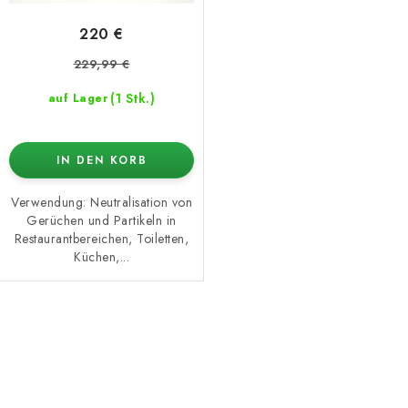
220 €
229,99 €
(1 Stk.)
auf Lager
IN DEN KORB
Verwendung: Neutralisation von
Gerüchen und Partikeln in
Restaurantbereichen, Toiletten,
Küchen,...
S
t
e
u