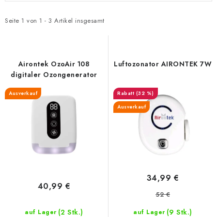
s
o
t
d
Seite
1
von
1
-
3
Artikel insgesamt
e
u
d
k
e
t
Airontek OzoAir 108
Luftozonator AIRONTEK 7W
r
s
digitaler Ozongenerator
P
o
Ausverkauf
(32 %)
r
r
Ausverkauf
o
t
d
i
u
e
k
r
t
u
34,99 €
e
n
40,99 €
52 €
g
(2 Stk.)
(9 Stk.)
auf Lager
auf Lager