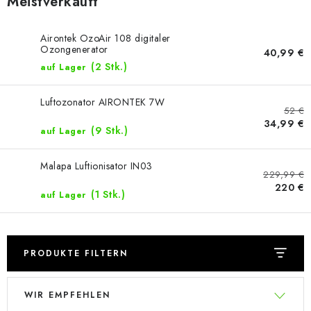
Meistverkauft
Airontek OzoAir 108 digitaler
Ozongenerator
40,99 €
(2 Stk.)
auf Lager
Luftozonator AIRONTEK 7W
52 €
34,99 €
(9 Stk.)
auf Lager
Malapa Luftionisator IN03
229,99 €
220 €
(1 Stk.)
auf Lager
PRODUKTE FILTERN
L
P
WIR EMPFEHLEN
i
r