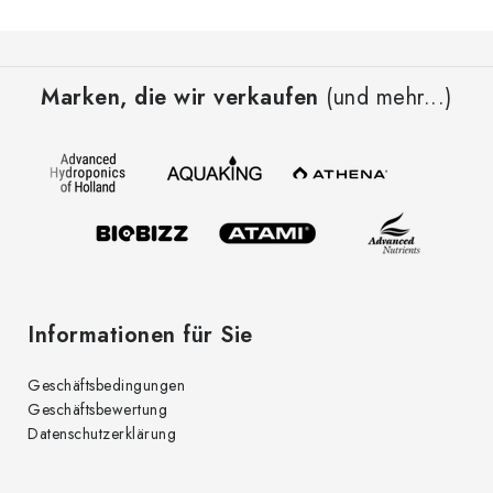
e
F
r
u
e
Marken, die wir verkaufen
(und mehr...)
ß
l
z
e
e
m
i
e
l
n
t
e
e
d
Informationen für Sie
e
r
Geschäftsbedingungen
L
Geschäftsbewertung
i
Datenschutzerklärung
s
t