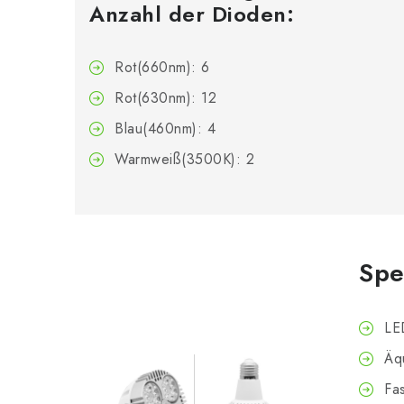
Anzahl der Dioden:
Rot(660nm): 6
Rot(630nm): 12
Blau(460nm): 4
Warmweiß(3500K): 2
Spe
LE
Äq
Fa