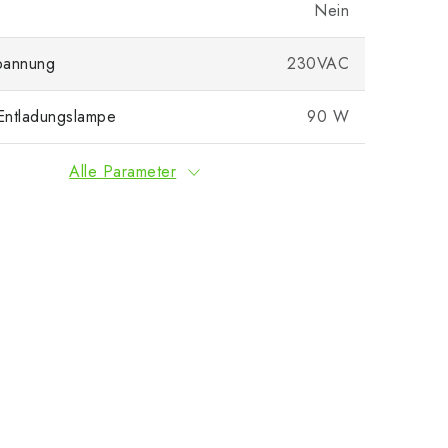
Nein
pannung
230VAC
 Entladungslampe
90 W
Alle Parameter