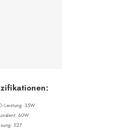
zifikationen:
D-Leistung: 35W
uivalent: 60W
ssung: E27