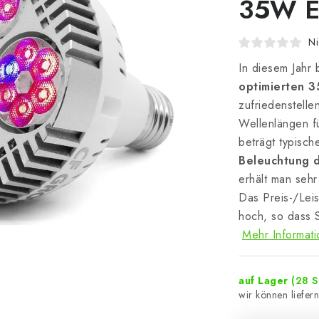
35W 
Ni
In diesem Jahr
optimierten 
zufriedenstelle
Wellenlängen f
beträgt typisc
Beleuchtung 
erhält man seh
Das Preis-/Leis
hoch, so dass S
Mehr Informat
auf Lager
(28 S