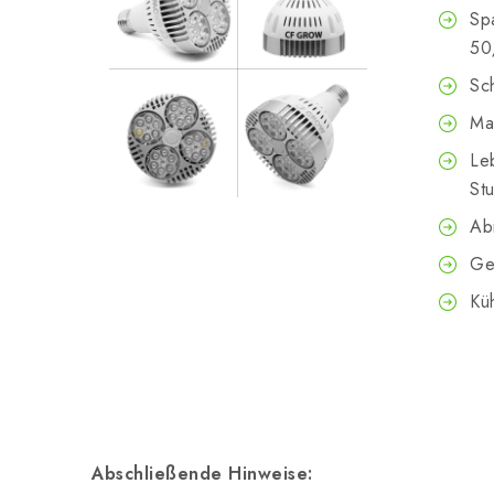
Sp
50
Sc
Mat
Le
St
Ab
Ge
Küh
Abschließende Hinweise: