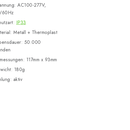
annung: AC100-277V,
/60Hz
hutzart:
IP33
erial: Metall + Thermoplast
bensdauer: 50.000
unden
messungen: 117mm x 93mm
wicht: 180g
lung: aktiv