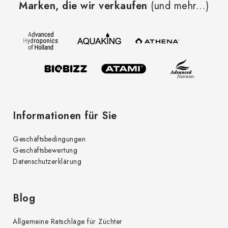
Marken, die wir verkaufen
(und mehr...)
ß
z
e
i
l
e
Informationen für Sie
Geschäftsbedingungen
Geschäftsbewertung
Datenschutzerklärung
Blog
Allgemeine Ratschläge für Züchter