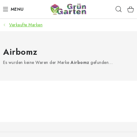
Zum
Such
Inhalt
springen
Verkaufte Marken
ANGEBOTE
LED PFLANZENLAMPEN
Airbomz
ANBAUBEDARF FÜR DEN HEIMANBAU
Es wurden keine Waren der Marke
Airbomz
gefunden....
AQUARISTIK
MICROGREENS
SMARTER GARTEN
Geschäftsbewertung
Kaufberatung
AGB
Blog
F
u
Kontakt
Datenschutzerklärung
Impressum