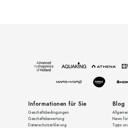
F
u
ß
z
e
i
l
e
Informationen für Sie
Blog
Geschäftsbedingungen
Allgemei
Geschäftsbewertung
News für
Datenschutzerklärung
Tipps un