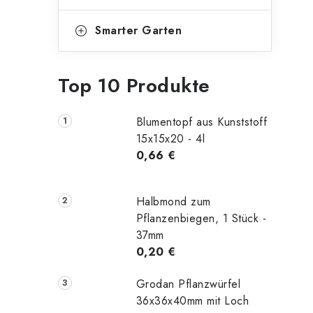
n
i
s
Smarter Garten
t
Top 10 Produkte
e
Blumentopf aus Kunststoff
15x15x20 - 4l
0,66 €
Halbmond zum
Pflanzenbiegen, 1 Stück -
37mm
0,20 €
Grodan Pflanzwürfel
36x36x40mm mit Loch