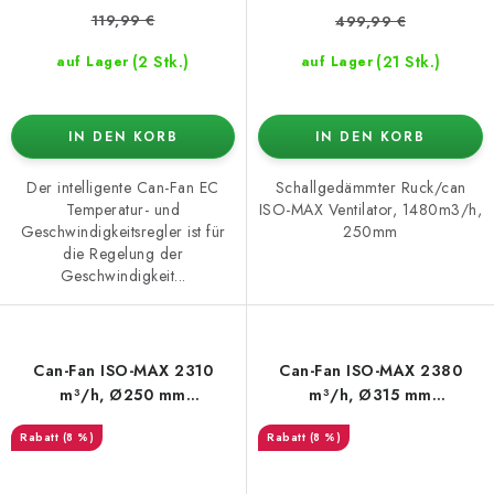
119,99 €
499,99 €
(2 Stk.)
(21 Stk.)
auf Lager
auf Lager
IN DEN KORB
IN DEN KORB
Der intelligente Can-Fan EC
Schallgedämmter Ruck/can
Temperatur- und
ISO-MAX Ventilator, 1480m3/h,
Geschwindigkeitsregler ist für
250mm
die Regelung der
Geschwindigkeit...
Can-Fan ISO-MAX 2310
Can-Fan ISO-MAX 2380
m³/h, Ø250 mm
m³/h, Ø315 mm
(schallgedämmt)
(schallgedämmt)
(8 %)
(8 %)