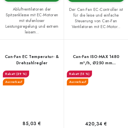
Abluftventilatoren der
Der Can-Fan EC-Controller ist
Spitzenklasse mit EC-Motoren
für die leise und einfache
mit stufenloser
Steuerung von Can-Fan
Leistungsregelung und extrem
Ventilatoren mit EC-Motor...
leisem...
Can-Fan EC Temperatur- &
Can-Fan ISO-MAX 1480
Drehzahlregler
m³/h, Ø250 mm
(schallgedämmt)
(29 %)
(15 %)
Ausverkauf
Ausverkauf
85,03 €
420,34 €