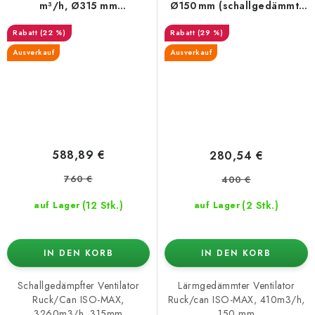
m³/h, Ø315 mm
Ø150 mm (schallgedämmt,
(schallgedämmt)
3-Stufen)
(22 %)
(29 %)
Ausverkauf
Ausverkauf
588,89 €
280,54 €
760 €
400 €
(12 Stk.)
(2 Stk.)
auf Lager
auf Lager
IN DEN KORB
IN DEN KORB
Schallgedämpfter Ventilator
Lärmgedämmter Ventilator
Ruck/Can ISO-MAX,
Ruck/can ISO-MAX, 410m3/h,
3260m3/h, 315mm
150 mm