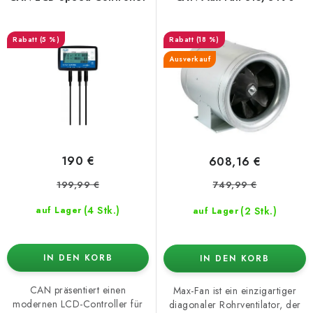
r
s
P
o
(5 %)
(18 %)
r
r
Ausverkauf
o
t
d
i
u
e
k
r
t
u
190 €
608,16 €
e
n
199,99 €
749,99 €
g
(4 Stk.)
(2 Stk.)
auf Lager
auf Lager
IN DEN KORB
IN DEN KORB
CAN präsentiert einen
Max-Fan ist ein einzigartiger
modernen LCD-Controller für
diagonaler Rohrventilator, der