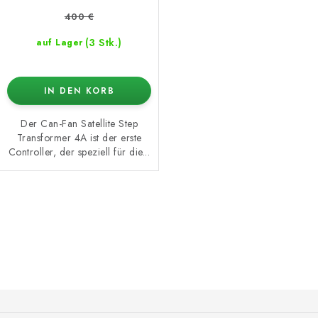
400 €
(3 Stk.)
auf Lager
IN DEN KORB
Der Can-Fan Satellite Step
Transformer 4A ist der erste
Controller, der speziell für die...
S
t
e
u
e
F
r