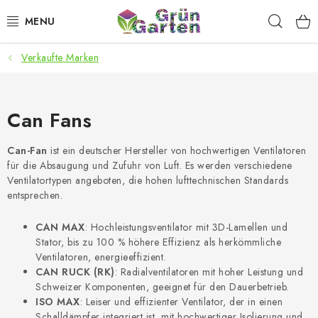
Zum
Such
Inhalt
springen
Verkaufte Marken
ANGEBOTE
LED PFLANZENLAMPEN
Can Fans
ANBAUBEDARF FÜR DEN HEIMANBAU
Can-Fan
ist ein deutscher Hersteller von hochwertigen Ventilatoren
für die Absaugung und Zufuhr von Luft. Es werden verschiedene
AQUARISTIK
Ventilatortypen angeboten, die hohen lufttechnischen Standards
entsprechen.
MICROGREENS
CAN MAX
: Hochleistungsventilator mit 3D-Lamellen und
Stator, bis zu 100 % höhere Effizienz als herkömmliche
SMARTER GARTEN
Ventilatoren, energieeffizient.
CAN RUCK (RK)
: Radialventilatoren mit hoher Leistung und
Geschäftsbewertung
Kaufberatung
AGB
Blog
Schweizer Komponenten, geeignet für den Dauerbetrieb.
ISO MAX
: Leiser und effizienter Ventilator, der in einen
Kontakt
Datenschutzerklärung
Impressum
Schalldämpfer integriert ist, mit hochwertiger Isolierung und