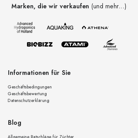
u
e
Marken, die wir verkaufen
(und mehr...)
ß
l
z
e
e
m
i
e
l
n
t
e
e
d
Informationen für Sie
e
r
Geschäftsbedingungen
L
Geschäftsbewertung
i
Datenschutzerklärung
s
t
e
Blog
Allgemeine Ratschläge für Züchter