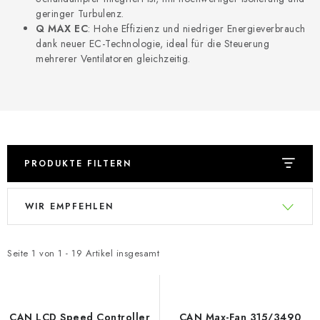
geringer Turbulenz.
Q MAX EC
: Hohe Effizienz und niedriger Energieverbrauch
dank neuer EC-Technologie, ideal für die Steuerung
mehrerer Ventilatoren gleichzeitig.
PRODUKTE FILTERN
L
P
WIR EMPFEHLEN
i
r
s
o
t
d
Seite
1
von
1
-
19
Artikel insgesamt
e
u
d
k
e
t
CAN LCD Speed Controller
CAN Max-Fan 315/3490