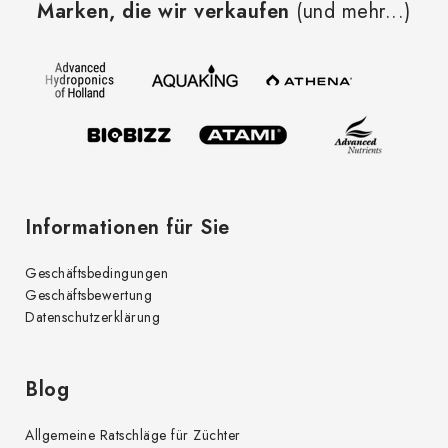
Marken, die wir verkaufen
(und mehr...)
ß
z
e
i
l
e
Informationen für Sie
Geschäftsbedingungen
Geschäftsbewertung
Datenschutzerklärung
Blog
Allgemeine Ratschläge für Züchter