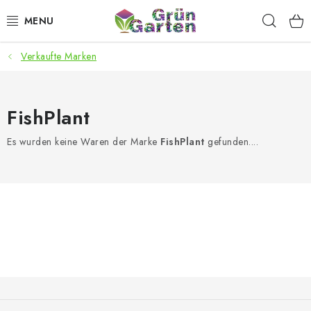
Zum
Such
Inhalt
springen
Verkaufte Marken
ANGEBOTE
LED PFLANZENLAMPEN
FishPlant
ANBAUBEDARF FÜR DEN HEIMANBAU
Es wurden keine Waren der Marke
FishPlant
gefunden....
AQUARISTIK
MICROGREENS
SMARTER GARTEN
Geschäftsbewertung
Kaufberatung
AGB
Blog
F
u
Kontakt
Datenschutzerklärung
Impressum