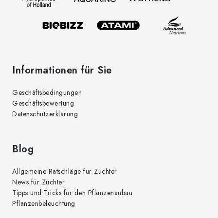
i
e
l
n
t
e
e
d
Informationen für Sie
e
r
Geschäftsbedingungen
L
Geschäftsbewertung
i
Datenschutzerklärung
s
t
e
Blog
Allgemeine Ratschläge für Züchter
News für Züchter
Tipps und Tricks für den Pflanzenanbau
Pflanzenbeleuchtung