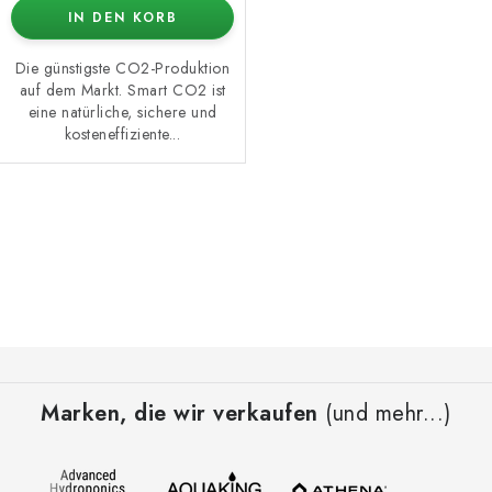
IN DEN KORB
Die günstigste CO2-Produktion
auf dem Markt. Smart CO2 ist
eine natürliche, sichere und
kosteneffiziente...
S
t
e
u
e
F
r
u
e
Marken, die wir verkaufen
(und mehr...)
ß
l
z
e
e
m