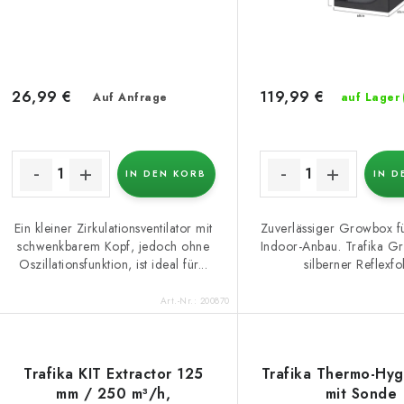
r
r
P
t
r
i
26,99 €
119,99 €
Auf Anfrage
auf Lager
o
e
d
r
u
IN DEN KORB
IN D
u
k
n
Ein kleiner Zirkulationsventilator mit
Zuverlässiger Growbox fü
schwenkbarem Kopf, jedoch ohne
Indoor-Anbau. Trafika Gr
g
Oszillationsfunktion, ist ideal für...
silberner Reflexfol
e
Art.-Nr.:
200870
Trafika KIT Extractor 125
Trafika Thermo-Hy
mm / 250 m³/h,
mit Sonde