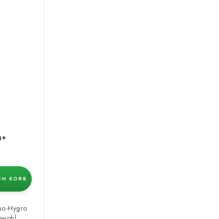
ge
EN KORB
rmo-Hygro
owohl