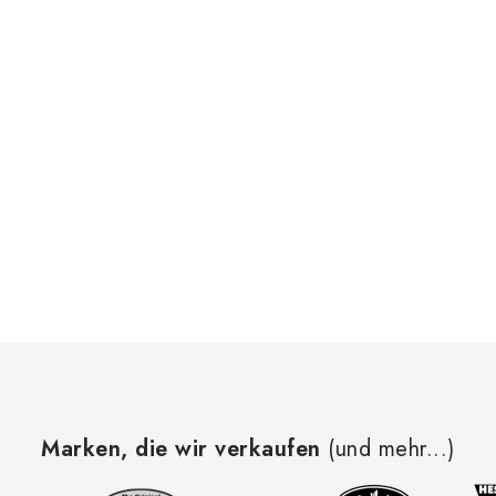
m
e
n
e
d
e
L
s
e
Marken, die wir verkaufen
(und mehr...)