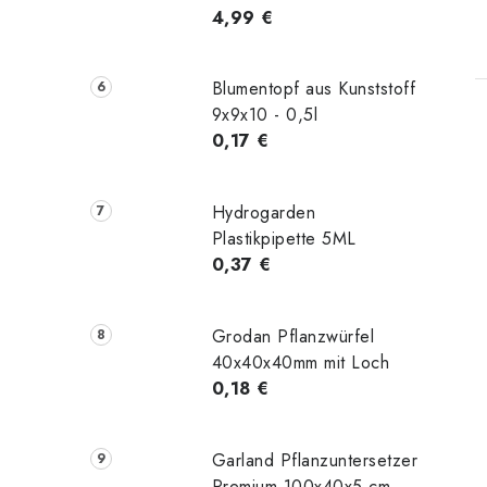
4,99 €
Blumentopf aus Kunststoff
9x9x10 - 0,5l
0,17 €
t
Hydrogarden
Plastikpipette 5ML
0,37 €
r
Grodan Pflanzwürfel
40x40x40mm mit Loch
0,18 €
l
Garland Pflanzuntersetzer
Premium 100x40x5 cm