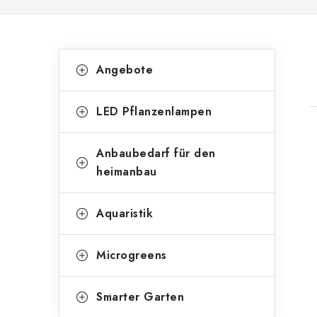
S
K
Kategorien
Angebote
überspringen
a
e
t
i
LED Pflanzenlampen
e
t
g
Anbaubedarf für den
i
e
o
heimanbau
n
r
t
Aquaristik
l
i
e
e
Microgreens
n
i
s
Smarter Garten