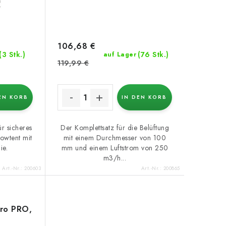
106,68 €
(3 Stk.)
(76 Stk.)
auf Lager
119,99 €
EN KORB
IN DEN KORB
r sicheres
Der Komplettsatz für die Belüftung
owtent mit
mit einem Durchmesser von 100
ie.
mm und einem Luftstrom von 250
m3/h...
Art.-Nr.:
200603
Art.-Nr.:
200865
gro PRO,