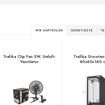
P
WIR EMPFEHLEN
GÜNSTIGSTE
TE
r
L
o
d
Trafika Clip Fan 5W, Umluft-
Trafika Growten
s
Ventilator
60x60x160 
u
k
e
t
d
s
e
o