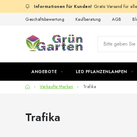
Zum
Gratis Versand für all
Inhalt
springen
Geschäftsbewertung
Kaufberatung
AGB
Bl
ANGEBOTE
LED PFLANZENLAMPEN
Startseite
Verkaufte Marken
Trafika
Trafika