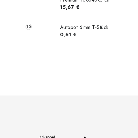
15,67 €
Autopot 6 mm T-Stück
t
0,61 €
r
i
F
u
t
ß
z