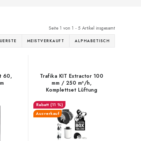
Seite
1
von
1
-
5
Artikel insgesamt
UERSTE
MEISTVERKAUFT
ALPHABETISCH
t 60,
Trafika KIT Extractor 100
cm
mm / 250 m³/h,
Komplettset Lüftung
(11 %)
Ausverkauf