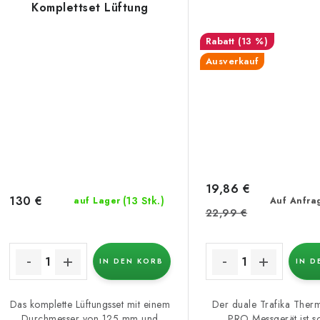
Komplettset Lüftung
(13 %)
Ausverkauf
19,86 €
130 €
(13 Stk.)
auf Lager
Auf Anfra
22,99 €
IN DEN KORB
IN D
Das komplette Lüftungsset mit einem
Der duale Trafika The
Durchmesser von 125 mm und
PRO Messgerät ist s