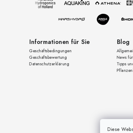
e
i
l
e
Informationen für Sie
Blog
Geschäftsbedingungen
Allgemei
Geschäftsbewertung
News für
Datenschutzerklärung
Tipps un
Pflanzen
Diese Websi