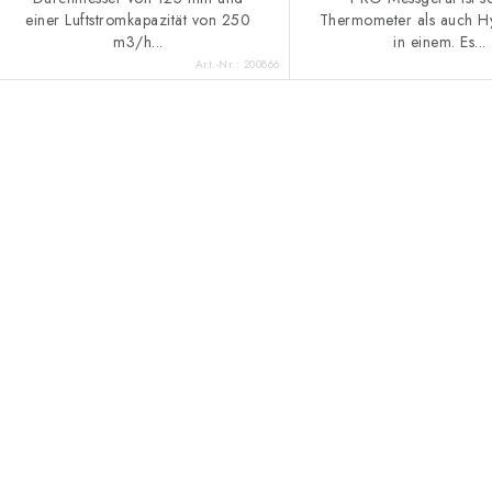
einer Luftstromkapazität von 250
Thermometer als auch H
m3/h...
in einem. Es...
Art.-Nr.:
200866
S
e
u
e
e
e