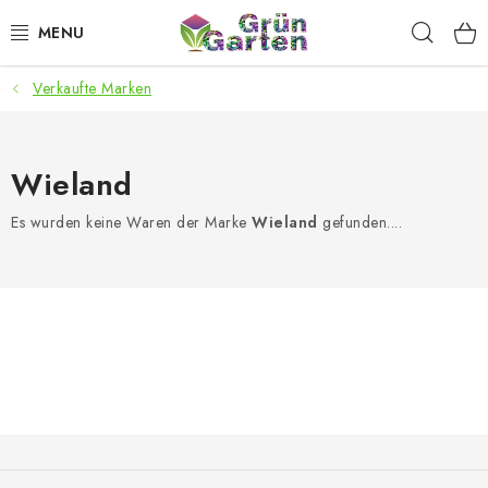
Zum
Such
Inhalt
springen
Verkaufte Marken
ANGEBOTE
LED PFLANZENLAMPEN
Wieland
ANBAUBEDARF FÜR DEN HEIMANBAU
Es wurden keine Waren der Marke
Wieland
gefunden....
AQUARISTIK
MICROGREENS
SMARTER GARTEN
Geschäftsbewertung
Kaufberatung
AGB
Blog
F
u
Kontakt
Datenschutzerklärung
Impressum