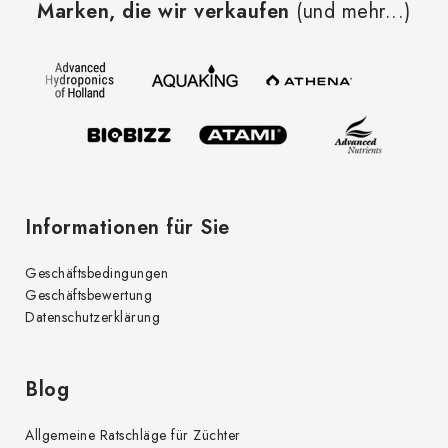
Marken, die wir verkaufen
(und mehr...)
ß
z
e
i
l
e
Informationen für Sie
Geschäftsbedingungen
Geschäftsbewertung
Datenschutzerklärung
Blog
Allgemeine Ratschläge für Züchter