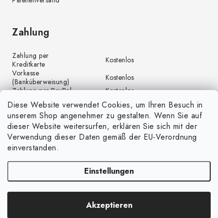
Palettenversand
Zahlung
Zahlung per
Kostenlos
Kreditkarte
Vorkasse
Kostenlos
(Banküberweisung)
Zahlung per PayPal
Kostenlos
Diese Website verwendet Cookies, um Ihren Besuch in
unserem Shop angenehmer zu gestalten. Wenn Sie auf
dieser Website weitersurfen, erklären Sie sich mit der
Verwendung dieser Daten gemäß der EU-Verordnung
einverstanden.
Einstellungen
Copyright 2026
GrünGarten.at
. Alle Rechte vorbehalten.
Cookie-Einstellungen
Akzeptieren
ändern
Erstellt von Shoptet