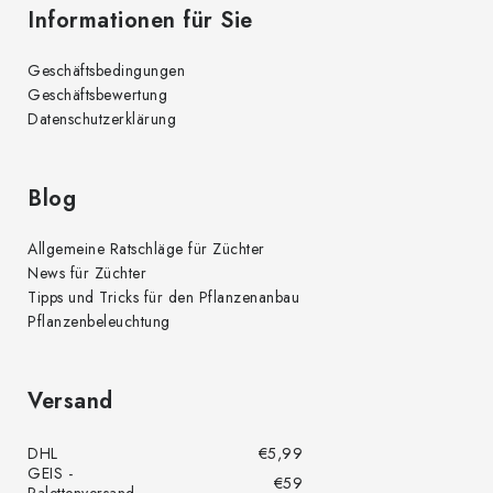
Informationen für Sie
e
r
Geschäftsbedingungen
L
Geschäftsbewertung
i
Datenschutzerklärung
s
t
e
Blog
Allgemeine Ratschläge für Züchter
News für Züchter
Tipps und Tricks für den Pflanzenanbau
Pflanzenbeleuchtung
Versand
DHL
€5,99
GEIS -
€59