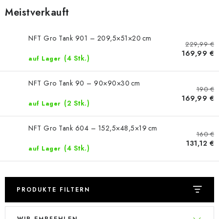
Meistverkauft
NFT Gro Tank 901 – 209,5×51×20 cm
229,99 €
169,99 €
(4 Stk.)
auf Lager
NFT Gro Tank 90 – 90×90×30 cm
190 €
169,99 €
(2 Stk.)
auf Lager
NFT Gro Tank 604 – 152,5×48,5×19 cm
160 €
131,12 €
(4 Stk.)
auf Lager
PRODUKTE FILTERN
L
P