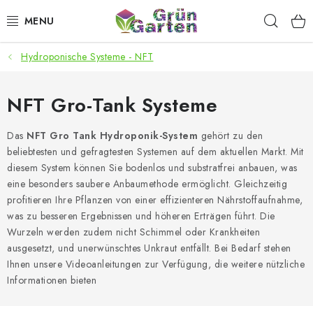
Zum
Such
Inhalt
springen
Hydroponische Systeme - NFT
ANGEBOTE
LED PFLANZENLAMPEN
NFT Gro-Tank Systeme
ANBAUBEDARF FÜR DEN HEIMANBAU
Das
NFT Gro Tank Hydroponik-System
gehört zu den
beliebtesten und gefragtesten Systemen auf dem aktuellen Markt. Mit
diesem System können Sie bodenlos und substratfrei anbauen, was
AQUARISTIK
eine besonders saubere Anbaumethode ermöglicht. Gleichzeitig
profitieren Ihre Pflanzen von einer effizienteren Nährstoffaufnahme,
MICROGREENS
was zu besseren Ergebnissen und höheren Erträgen führt. Die
Wurzeln werden zudem nicht Schimmel oder Krankheiten
SMARTER GARTEN
ausgesetzt, und unerwünschtes Unkraut entfällt. Bei Bedarf stehen
Ihnen unsere Videoanleitungen zur Verfügung, die weitere nützliche
Informationen bieten
Geschäftsbewertung
Kaufberatung
AGB
Blog
Kontakt
Datenschutzerklärung
Impressum