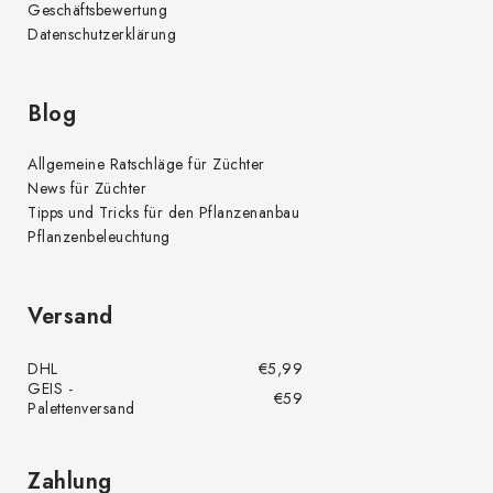
Geschäftsbewertung
i
Datenschutzerklärung
s
t
e
Blog
Allgemeine Ratschläge für Züchter
News für Züchter
Tipps und Tricks für den Pflanzenanbau
Pflanzenbeleuchtung
Versand
DHL
€5,99
GEIS -
€59
Palettenversand
Zahlung