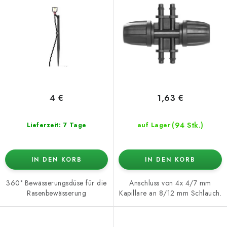
r
r
o
t
d
i
u
e
k
r
t
u
e
n
4 €
1,63 €
g
(94 Stk.)
Lieferzeit: 7 Tage
auf Lager
IN DEN KORB
IN DEN KORB
360° Bewässerungsdüse für die
Anschluss von 4x 4/7 mm
Rasenbewässerung
Kapillare an 8/12 mm Schlauch.