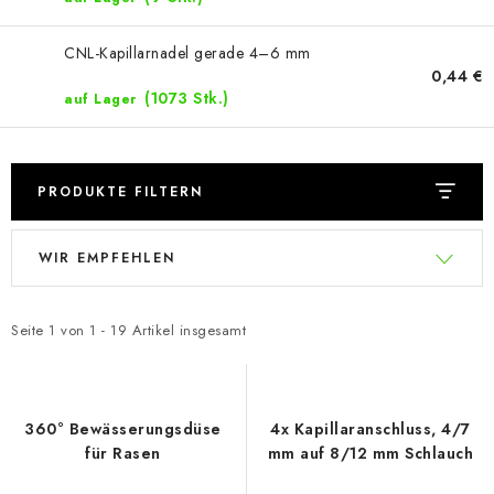
CNL-Kapillarnadel gerade 4–6 mm
0,44 €
(1073 Stk.)
auf Lager
PRODUKTE FILTERN
L
P
WIR EMPFEHLEN
i
r
s
o
t
d
Seite
1
von
1
-
19
Artikel insgesamt
e
u
d
k
e
t
360° Bewässerungsdüse
4x Kapillaranschluss, 4/7
r
s
für Rasen
mm auf 8/12 mm Schlauch
P
o