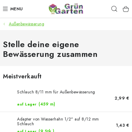
Zum
Such
Inhalt
springen
Außenbewässerung
ANGEBOTE
LED PFLANZENLAMPEN
Stelle deine eigene
Bewässerung zusammen
ANBAUBEDARF FÜR DEN HEIMANBAU
AQUARISTIK
Meistverkauft
MICROGREENS
Schlauch 8/11 mm für Außenbewässerung
2,99 €
SMARTER GARTEN
(459 m)
auf Lager
Geschäftsbewertung
Kaufberatung
AGB
Blog
Adapter von Wasserhahn 1/2" auf 8/12 mm
Schlauch
1,43 €
Kontakt
Datenschutzerklärung
Impressum
(9 Stk.)
auf Lager