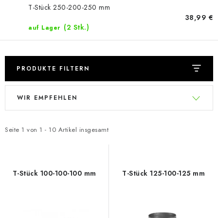
T-Stück 250-200-250 mm
38,99 €
(2 Stk.)
auf Lager
PRODUKTE FILTERN
L
P
WIR EMPFEHLEN
i
r
s
o
t
d
Seite
1
von
1
-
10
Artikel insgesamt
e
u
d
k
e
t
T-Stück 100-100-100 mm
T-Stück 125-100-125 mm
r
s
P
o
r
r