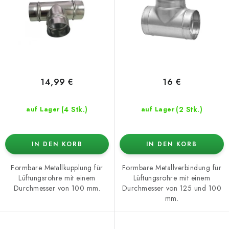
o
t
d
i
u
e
k
r
t
u
e
n
14,99 €
16 €
g
(4 Stk.)
(2 Stk.)
auf Lager
auf Lager
IN DEN KORB
IN DEN KORB
Formbare Metallkupplung für
Formbare Metallverbindung für
Lüftungsrohre mit einem
Lüftungsrohre mit einem
Durchmesser von 100 mm.
Durchmesser von 125 und 100
mm.