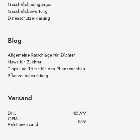
r
Geschäftsbedingungen
L
Geschäftsbewertung
i
Datenschutzerklärung
s
t
e
Blog
Allgemeine Ratschläge für Züchter
News für Züchter
Tipps und Tricks für den Pflanzenanbau
Pflanzenbeleuchtung
Versand
DHL
€5,99
GEIS -
€59
Palettenversand