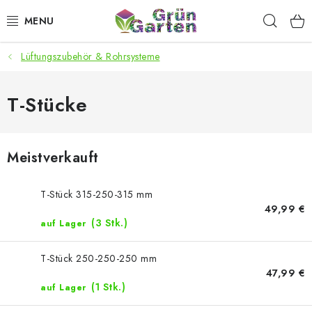
Zum
Such
Inhalt
springen
Lüftungszubehör & Rohrsysteme
ANGEBOTE
LED PFLANZENLAMPEN
T-Stücke
ANBAUBEDARF FÜR DEN HEIMANBAU
Meistverkauft
AQUARISTIK
T-Stück 315-250-315 mm
MICROGREENS
49,99 €
(3 Stk.)
auf Lager
SMARTER GARTEN
T-Stück 250-250-250 mm
47,99 €
Geschäftsbewertung
Kaufberatung
AGB
Blog
(1 Stk.)
auf Lager
Kontakt
Datenschutzerklärung
Impressum